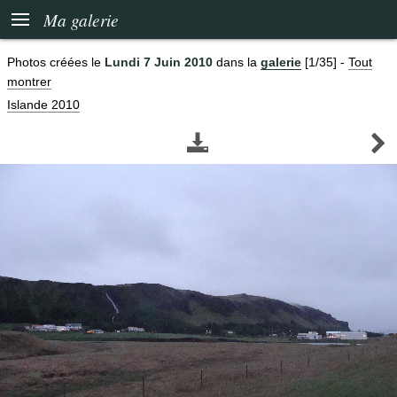

Ma galerie
Photos créées le
Lundi 7 Juin 2010
dans la
galerie
[1/35]
-
Tout
montrer
Islande 2010

